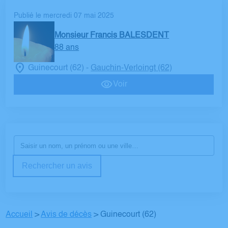
Publié le mercredi 07 mai 2025
Monsieur Francis BALESDENT
88 ans
Guinecourt (62)
Gauchin-Verloingt (62)
-
Voir
Rechercher un avis
Accueil
>
Avis de décès
>
Guinecourt (62)