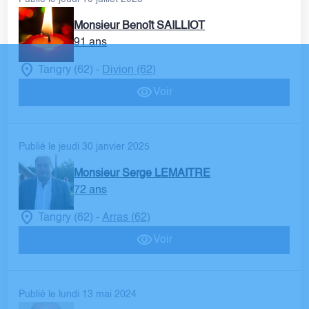
Monsieur Benoît SAILLIOT
91 ans
Tangry (62)
Divion (62)
-
Voir
Publié le jeudi 30 janvier 2025
Monsieur Serge LEMAITRE
72 ans
Tangry (62)
Arras (62)
-
Voir
Publié le lundi 13 mai 2024