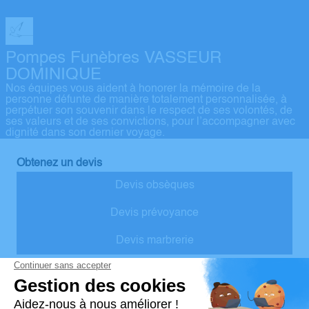
Pompes Funèbres VASSEUR
DOMINIQUE
Nos équipes vous aident à honorer la mémoire de la
personne défunte de manière totalement personnalisée, à
perpétuer son souvenir dans le respect de ses volontés, de
ses valeurs et de ses convictions, pour l’accompagner avec
dignité dans son dernier voyage.
Obtenez un devis
Devis obsèques
Devis prévoyance
Devis marbrerie
Notre agence
Vasseur Dominique