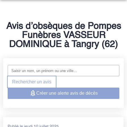
NOS SERVICES
NOTRE AGENCE
ORGANISER DES OBSÈQUES
Avis d’obsèques de Pompes
ESPACES HOMMAGES
Funèbres VASSEUR
PRÉVOIR SES OBSÈQUES
ESPACE FAMILLE
DOMINIQUE à Tangry (62)
SERVICES AUX FAMILLES
Rechercher un avis
Créer une alerte avis de décès
Publié le jeudi 10 juillet 2025